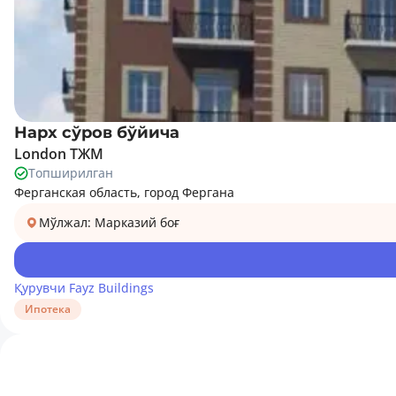
Нарх сўров бўйича
London ТЖМ
Топширилган
Ферганская область, город Фергана
Мўлжал: Марказий боғ
Қурувчи
Fayz Buildings
Ипотека