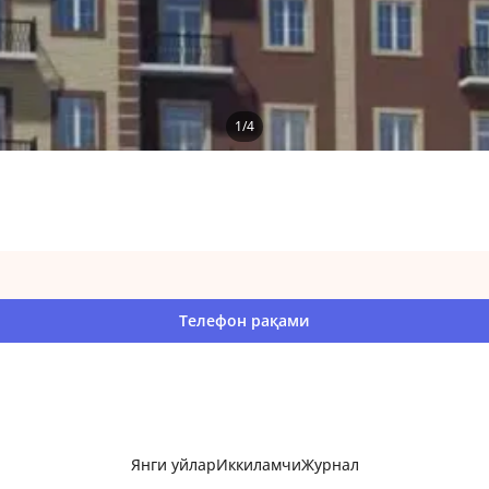
1
/
4
Телефон рақами
Янги уйлар
Иккиламчи
Журнал