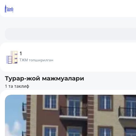
1
ТЖМ топширилган
Турар-жой мажмуалари
1 та таклиф