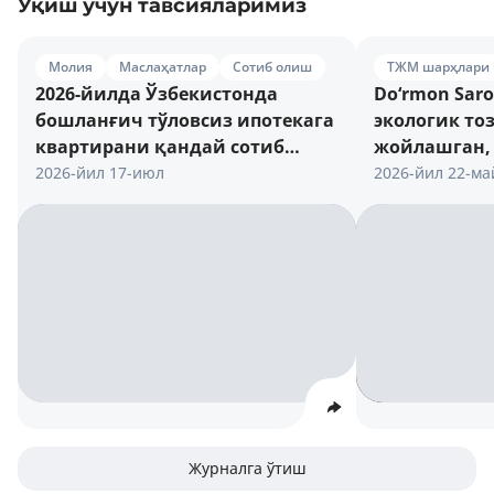
Ўқиш учун тавсияларимиз
Молия
Маслаҳатлар
Сотиб олиш
ТЖМ шарҳлари
2026-йилда Ўзбекистонда
Do‘rmon Sar
бошланғич тўловсиз ипотекага
экологик то
квартирани қандай сотиб
жойлашган,
олиш мумкин
замонавий 
2026-йил 17-июл
2026-йил 22-ма
турар-жой 
Журналга ўтиш