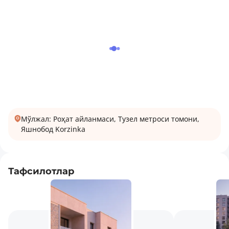
Мўлжал: Роҳат айланмаси, Тузел метроси томони,
Яшнобод Korzinka
Тафсилотлар