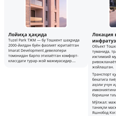
Лойиҳа ҳақида
Локация 
Tuzel Park ТЖМ — бу Тошкент шаҳрида
инфрату
2000-йилдан буён фаолият юритаётган
Объект Тошк
Imarat Development девелопери
туманида, тр
томонидан барпо этилаётган комфорт-
ижтимоий му
классдаги турар-жой мажмуасидир.
ривожланаёт
Лойиҳа еттита 16 қаватли бинодан
жойлашган.
иборат бўлиб, замонавий шаҳар ҳаёти
Транспорт қу
учун барча қулайликларни ўзида
бекатига пи
мужассам этган.
аҳоли учун 
имкониятини
боришни та
Мўлжал: маж
таниқли мас
Яшнобод Kor