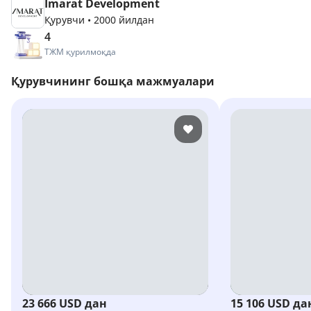
Imarat Development
Қурувчи
•
2000 йилдан
4
ТЖМ қурилмоқда
Қурувчининг бошқа мажмуалари
23 666 USD дан
15 106 USD да