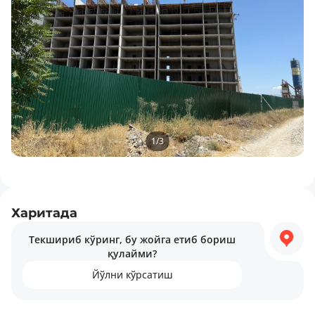
1
/
3
Харитада
Текшириб кўринг, бу жойга етиб бориш
қулайми?
Йўлни кўрсатиш