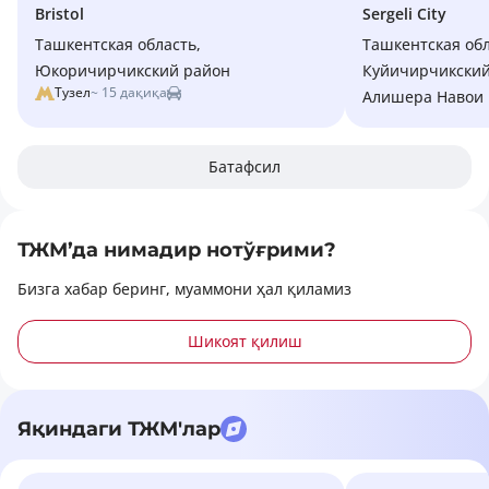
Bristol
Sergeli City
Ташкентская область,
Ташкентская обл
Юкоричирчикский район
Куйичирчикский
Тузел
~ 15 дақиқа
Алишера Навои
Батафсил
ТЖМ’да нимадир нотўғрими?
Бизга хабар беринг, муаммони ҳал қиламиз
Шикоят қилиш
Яқиндаги ТЖМ'лар