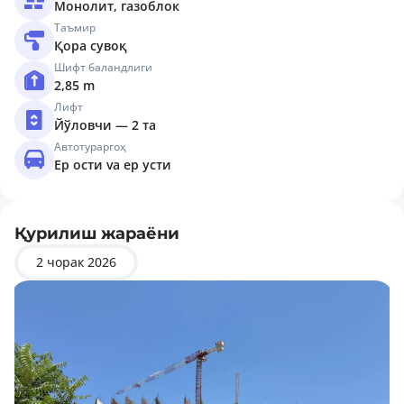
Монолит, газоблок
Таъмир
Қора сувоқ
Шифт баландлиги
2,85 m
Лифт
Йўловчи — 2 та
Автотураргоҳ
Ер ости va ер усти
Қурилиш жараёни
2 чорак 2026