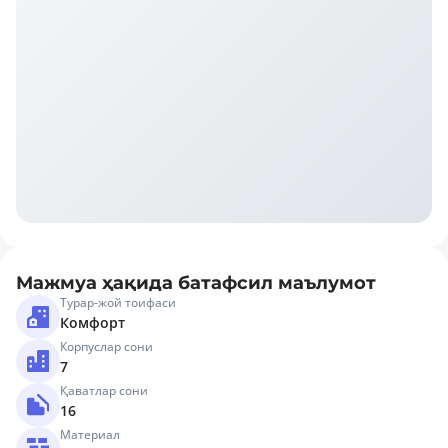
Мажмуа ҳақида батафсил маълумот
Турар-жой тоифаси
Комфорт
Корпуслар сони
7
Қаватлар сони
16
Материал