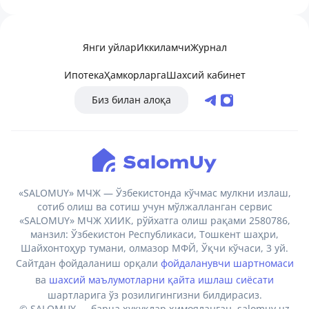
Янги уйлар
Иккиламчи
Журнал
Ипотека
Ҳамкорларга
Шахсий кабинет
Биз билан алоқа
«SALOMUY» МЧЖ — Ўзбекистонда кўчмас мулкни излаш,
сотиб олиш ва сотиш учун мўлжалланган сервис
«SALOMUY» МЧЖ ХИИК, рўйхатга олиш рақами 2580786,
манзил: Ўзбекистон Республикаси, Тошкент шаҳри,
Шайхонтоҳур тумани, олмазор МФЙ, Ўқчи кўчаси, 3 уй.
Сайтдан фойдаланиш орқали
фойдаланувчи шартномаси
ва
шахсий маълумотларни қайта ишлаш сиёсати
шартларига ўз розилигингизни билдирасиз.
© SALOMUY — барча ҳуқуқлар ҳимояланган. salomuy.uz