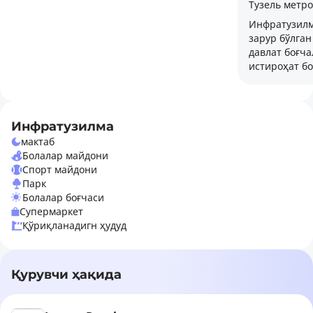
Тузель метро
Инфратузилм
зарур бўлган
давлат боғча
истироҳат б
Инфратузилма
мактаб
Болалар майдони
Спорт майдони
Парк
Болалар боғчаси
Супермаркет
Қўриқланадигн ҳудуд
Қурувчи ҳақида