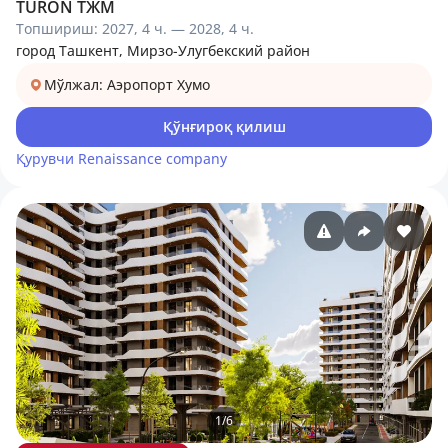
TURON ТЖМ
Топшириш: 2027, 4 ч. — 2028, 4 ч.
город Ташкент, Мирзо-Улугбекский район
Мўлжал: Аэропорт Хумо
Қўнғироқ қилиш
Қурувчи
Renaissance company
1
/
6