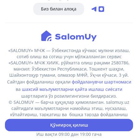
Биз билан алоқа
«SALOMUY» МЧЖ — Ўзбекистонда кўчмас мулкни излаш,
сотиб олиш ва сотиш учун мўлжалланган сервис
«SALOMUY» МЧЖ ХИИК, рўйхатга олиш рақами 2580786,
манзил: Ўзбекистон Республикаси, Тошкент шаҳри,
Шайхонтоҳур тумани, олмазор МФЙ, Ўқчи кўчаси, 3 уй.
Сайтдан фойдаланиш орқали
фойдаланувчи шартномаси
ва
шахсий маълумотларни қайта ишлаш сиёсати
шартларига ўз розилигингизни билдирасиз.
© SALOMUY — барча ҳуқуқлар ҳимояланган. salomuy.uz
сайтидаги маълумотларни намойиш этиш, нусхалаш,
кўпайтириш, тарқатиш ва бошқа тарзда фойдаланиш
фақат ҳавола кўрсатилган ҳолда амалга оширилиши
Қўнғироқ қилиш
мумкин.
Иш вақти 09:00 дан 19:00 гача