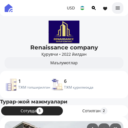
USD
Renaissance company
Қурувчи
•
2022 йилдан
Маълумотлар
1
6
ТЖМ топширилган
ТЖМ қурилмоқда
Турар-жой мажмуалари
Сотувда
Сотилган
5
2