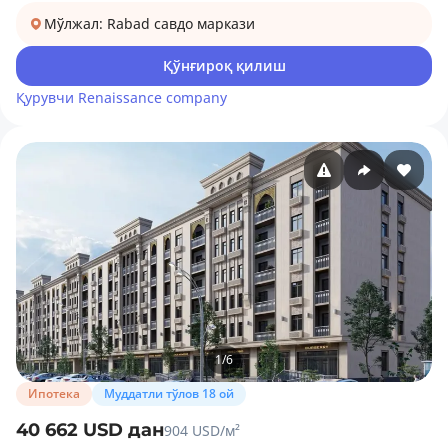
Мўлжал: Rabad савдо маркази
Қўнғироқ қилиш
Қурувчи
Renaissance company
1
/
6
Ипотека
Муддатли тўлов 18 ой
40 662 USD дан
904 USD/м²