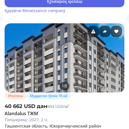
Қўнғироқ қилиш
Қурувчи
Renaissance company
1
/
1
Ипотека
Муддатли тўлов 18 ой
40 662 USD дан
904 USD/м²
Alandalus ТЖМ
Топшириш: 2027, 2 ч.
Ташкентская область, Юкоричирчикский район