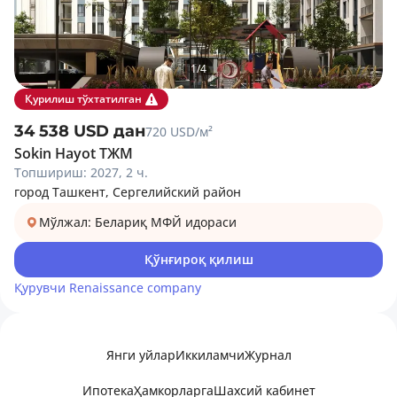
1
/
4
Қурилиш тўхтатилган
34 538 USD дан
720 USD/м²
Sokin Hayot ТЖМ
Топшириш: 2027, 2 ч.
город Ташкент, Сергелийский район
Мўлжал: Белариқ МФЙ идораси
Қўнғироқ қилиш
Қурувчи
Renaissance company
Янги уйлар
Иккиламчи
Журнал
Ипотека
Ҳамкорларга
Шахсий кабинет