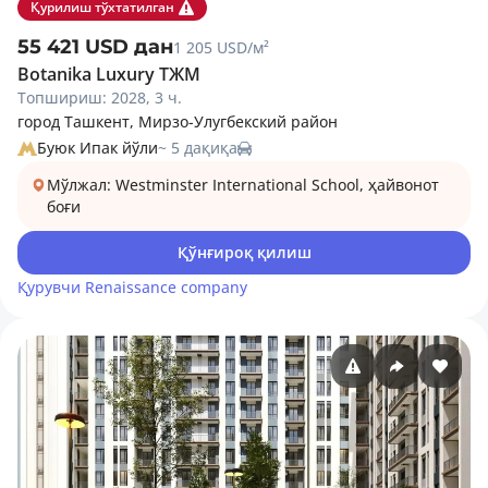
Қурилиш тўхтатилган
55 421 USD дан
1 205 USD/м²
Botanika Luxury ТЖМ
Топшириш: 2028, 3 ч.
город Ташкент, Мирзо-Улугбекский район
Буюк Ипак йўли
~ 5 дақиқа
Мўлжал: Westminster International School, ҳайвонот
боғи
Қўнғироқ қилиш
Қурувчи
Renaissance company