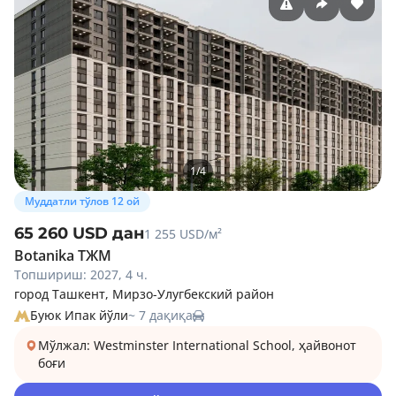
1
/
4
Муддатли тўлов 12 ой
65 260 USD дан
1 255 USD/м²
Botanika ТЖМ
Топшириш: 2027, 4 ч.
город Ташкент, Мирзо-Улугбекский район
Буюк Ипак йўли
~ 7 дақиқа
Мўлжал: Westminster International School, ҳайвонот
боғи