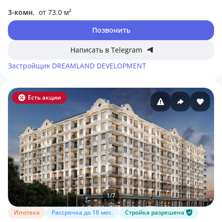
3-комн.
от 73.0 м²
Позвонить
Написать в Telegram
Застройщик
DREAMLAND DEVELOPMENT
Есть акции
1
/
7
Ипотека
Рассрочка до 18 мес.
Стройка разрешена