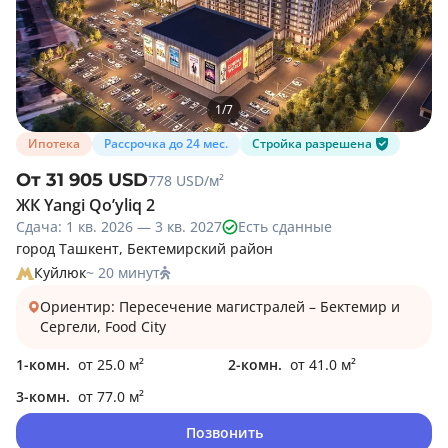
1
/
7
Ипотека
Рассрочка до 24 мес.
Стройка разрешена
От 31 905 USD
778 USD/м²
ЖК Yangi Qo’yliq 2
Сдача: 1 кв. 2026 — 3 кв. 2027
Есть сданные
город Ташкент, Бектемирский район
Куйлюк
~ 20 минут
Ориентир: Пересечение магистралей – Бектемир и
Сергели, Food City
1-комн.
от 25.0 м²
2-комн.
от 41.0 м²
3-комн.
от 77.0 м²
Позвонить