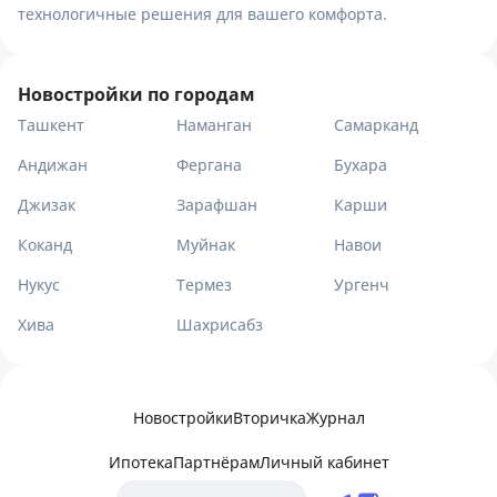
технологичные решения для вашего комфорта.
Новостройки по городам
Ташкент
Наманган
Самарканд
Андижан
Фергана
Бухара
Джизак
Зарафшан
Карши
Коканд
Муйнак
Навои
Нукус
Термез
Ургенч
Хива
Шахрисабз
Новостройки
Вторичка
Журнал
Ипотека
Партнёрам
Личный кабинет