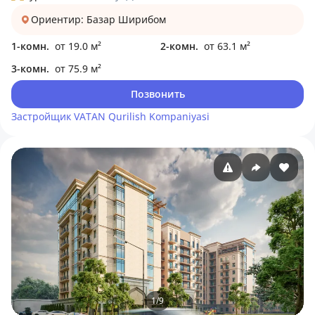
Ориентир: Базар Ширибом
1-комн.
от 19.0 м²
2-комн.
от 63.1 м²
3-комн.
от 75.9 м²
Позвонить
Застройщик
VATAN Qurilish Kompaniyasi
1
/
9