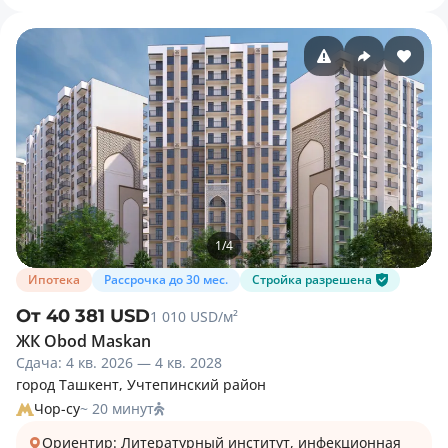
1
/
4
Ипотека
Рассрочка до 30 мес.
Стройка разрешена
От 40 381 USD
1 010 USD/м²
ЖК Obod Maskan
Сдача: 4 кв. 2026 — 4 кв. 2028
город Ташкент, Учтепинский район
Чор-су
~ 20 минут
Ориентир: Литературный институт, инфекционная