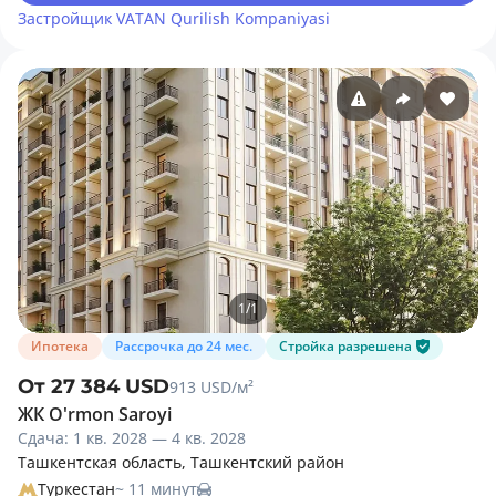
Застройщик
VATAN Qurilish Kompaniyasi
1
/
1
Ипотека
Рассрочка до 24 мес.
Стройка разрешена
От 27 384 USD
913 USD/м²
ЖК O'rmon Saroyi
Сдача: 1 кв. 2028 — 4 кв. 2028
Ташкентская область, Ташкентский район
Туркестан
~ 11 минут