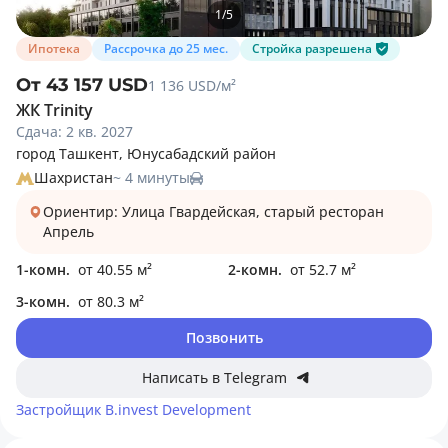
1
/
5
Ипотека
Рассрочка до 25 мес.
Стройка разрешена
От 43 157 USD
1 136 USD/м²
ЖК Trinity
Сдача: 2 кв. 2027
город Ташкент, Юнусабадский район
Шахристан
~ 4 минуты
Ориентир: Улица Гвардейская, старый ресторан
Апрель
1-комн.
от 40.55 м²
2-комн.
от 52.7 м²
3-комн.
от 80.3 м²
Позвонить
Написать в Telegram
Застройщик
B.invest Development