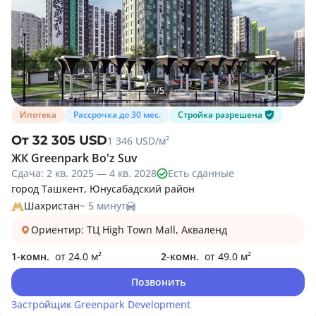
1
/
5
Ипотека
Рассрочка до 30 мес.
Стройка разрешена
От 32 305 USD
1 346 USD/м²
ЖК Greenpark Bo'z Suv
Сдача: 2 кв. 2025 — 4 кв. 2028
Есть сданные
город Ташкент, Юнусабадский район
Шахристан
~ 5 минут
Ориентир: ТЦ High Town Mall, Акваленд
1-комн.
от 24.0 м²
2-комн.
от 49.0 м²
Позвонить
Застройщик
Greenpark Development