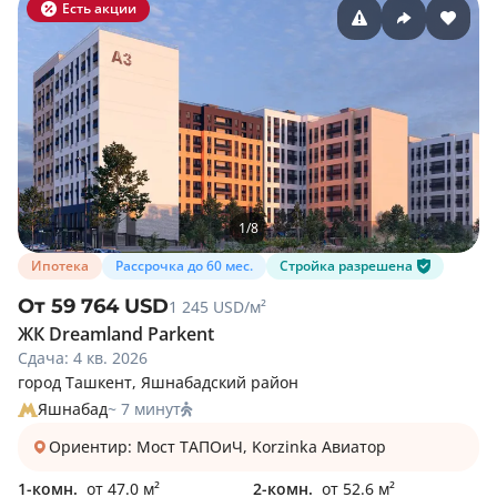
Есть акции
1
/
8
Ипотека
Рассрочка до 60 мес.
Стройка разрешена
От 59 764 USD
1 245 USD/м²
ЖК Dreamland Parkent
Сдача: 4 кв. 2026
город Ташкент, Яшнабадский район
Яшнабад
~ 7 минут
Ориентир: Мост ТАПОиЧ, Korzinka Авиатор
1-комн.
от 47.0 м²
2-комн.
от 52.6 м²