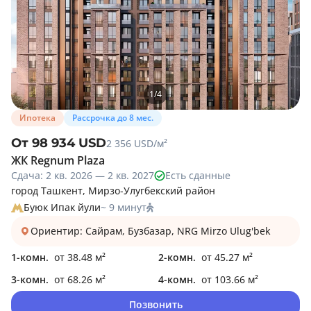
1
/
4
Ипотека
Рассрочка до 8 мес.
От 98 934 USD
2 356 USD/м²
ЖК Regnum Plaza
Сдача: 2 кв. 2026 — 2 кв. 2027
Есть сданные
город Ташкент, Мирзо-Улугбекский район
Буюк Ипак йули
~ 9 минут
Ориентир: Сайрам, Бузбазар, NRG Mirzo Ulug'bek
1-комн.
от 38.48 м²
2-комн.
от 45.27 м²
3-комн.
от 68.26 м²
4-комн.
от 103.66 м²
Позвонить