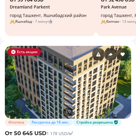
Dreamland Parkent
Park Avenue
город Ташкент, Яшнабадский район
город Ташкент, 
Яшнабад
~ 7 минут
Кипчак
~ 13 мин
Есть акции
1
/
7
Ипотека
Рассрочка до 18 мес.
Стройка разрешена
От 50 645 USD
1 178 USD/м²