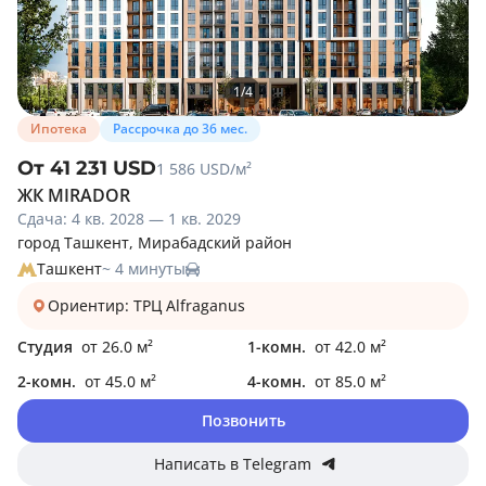
1
/
4
Ипотека
Рассрочка до 36 мес.
От 41 231 USD
1 586 USD/м²
ЖК MIRADOR
Сдача: 4 кв. 2028 — 1 кв. 2029
город Ташкент, Мирабадский район
Ташкент
~ 4 минуты
Ориентир: ТРЦ Alfraganus
Студия
от 26.0 м²
1-комн.
от 42.0 м²
2-комн.
от 45.0 м²
4-комн.
от 85.0 м²
Позвонить
Написать в Telegram