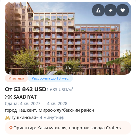
1
/
4
Ипотека
Рассрочка до 18 мес.
От 53 842 USD
1 683 USD/м²
ЖК SAADIYAT
Сдача: 4 кв. 2027 — 4 кв. 2028
город Ташкент, Мирзо-Улугбекский район
Пушкинская
~ 4 минуты
Ориентир: Казы махалля, напротив завода Crafers