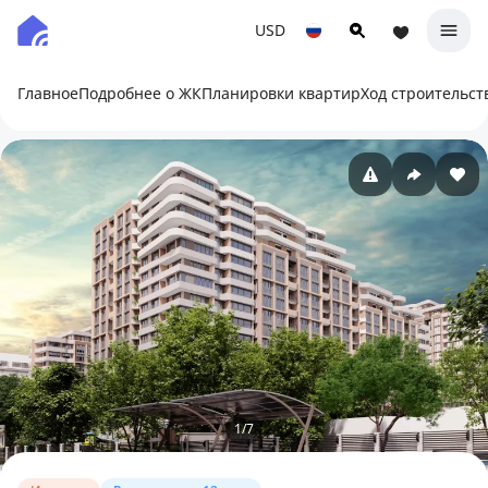
USD
Главное
Подробнее о ЖК
Планировки квартир
Ход строительст
1
/
7