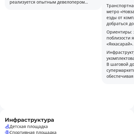
реализуется опытным девелопером
Транспортная
Greenpark Development, работающим на
метро «Новза
рынке с 2017 года. Комплекс включает в
езды от комп
себя четыре корпуса высотой 16 этажей,
добраться до
архитектура которых сочетает
современный городской стиль и
Ориентиры: 
функциональность. Проект предлагает
поблизости я
разнообразие планировочных решений
«Яккасарай».
и высокое качество исполнения,
Инфраструкт
создавая комфортную среду для жизни и
укомплектов
отдыха в центре столицы.
В шаговой до
супермаркеты
обеспечивая
для повседн
Инфраструктура
Детская площадка
Спортивная площадка