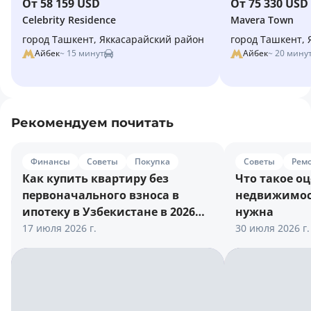
От 58 159 USD
От 75 330 USD
Celebrity Residence
Mavera Town
город Ташкент, Яккасарайский район
город Ташкент, 
Айбек
~ 15 минут
Айбек
~ 20 мину
Рекомендуем почитать
Финансы
Советы
Покупка
Советы
Ремо
Как купить квартиру без
Что такое о
первоначального взноса в
недвижимос
ипотеку в Узбекистане в 2026
нужна
году
17 июля 2026 г.
30 июля 2026 г.