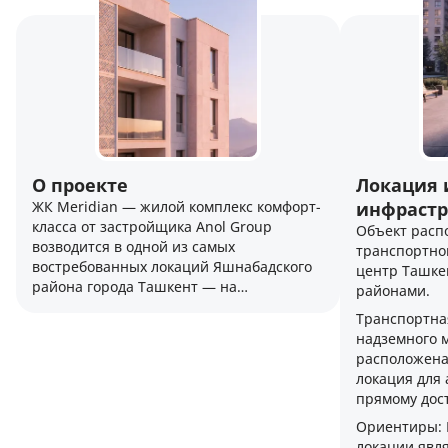
О проекте
Локация 
ЖК Meridian — жилой комплекс комфорт-
инфрастр
класса от застройщика Anol Group
Объект расп
возводится в одной из самых
транспортно
востребованных локаций Яшнабадского
центр Ташке
района города Ташкент — на
районами.
Паркентской улице. Проект представляет
Транспортна
собой современное 12-этажное здание,
надземного 
ориентированное на тех, кто ценит
расположена 
баланс между динамичной городской
локация для 
жизнью и комфортом качественного
прямому дост
жилья с высокими потолками.
Ориентиры:
локации явля