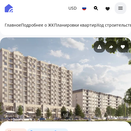
USD
Главное
Подробнее о ЖК
Планировки квартир
Ход строительст
1
/
2