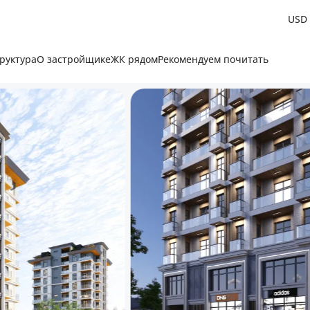
USD
руктура
О застройщике
ЖК рядом
Рекомендуем почитать