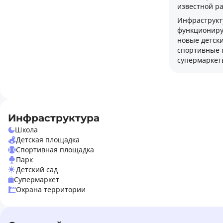
точное соблюдение строительных
известной ра
регламентов, исключительный уровень
Инфраструкт
сервиса, финансовую надежность для
функциониру
дольщиков и долговечность готового
новые детски
жилья.
спортивные 
супермаркет
Инфраструктура
Школа
Детская площадка
Спортивная площадка
Парк
Детский сад
Супермаркет
Охрана территории