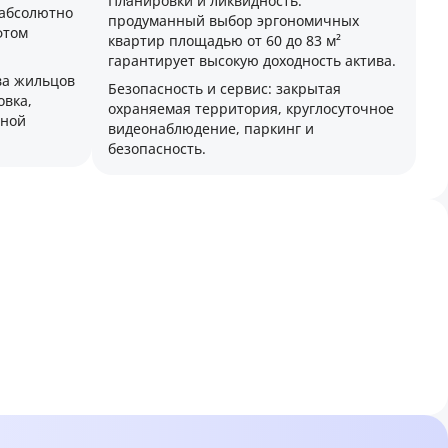
Планировки и ликвидность:
 абсолютно
продуманный выбор эргономичных
фтом
квартир площадью от 60 до 83 м²
гарантирует высокую доходность актива.
тва жильцов
Безопасность и сервис: закрытая
овка,
охраняемая территория, круглосуточное
нной
видеонаблюдение, паркинг и
безопасность.