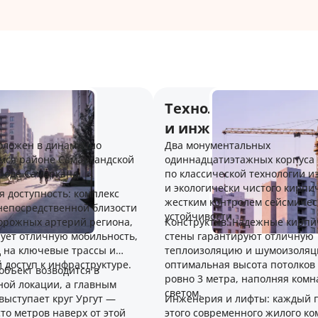
 и внешняя
Технологии строите
руктура
и инженерные реш
оложен в динамично
Два монументальных
ся районе Самаркандской
одиннадцатиэтажных корпуса 
ороде Самарканд.
по классической технологии и
и экологически чистого кирпи
 доступность: комплекс
жестким контролем сейсмичес
 непосредственной близости
устойчивости.
дорожных артерий региона,
Конструктив: надежные кирп
рует отличную мобильность,
стены гарантируют отличную
д на ключевые трассы и
теплоизоляцию и шумоизоляц
 доступ к инфраструктуре.
оптимальная высота потолков 
объект возводится в
ровно 3 метра, наполняя комн
ной локации, а главным
светом.
выступает круг Ургут —
Инженерия и лифты: каждый 
сто метров наверх от этой
этого современного жилого ко