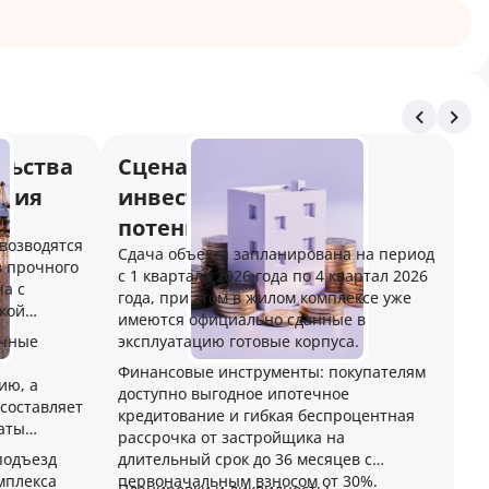
льства
Сценарии покупки и
ения
инвестиционный
потенциал
возводятся
Сдача объекта запланирована на период
з прочного
с 1 квартала 2026 года по 4 квартал 2026
ча с
года, при этом в жилом комплексе уже
кой
имеются официально сданные в
ичные
эксплуатацию готовые корпуса.
Финансовые инструменты: покупателям
ию, а
доступно выгодное ипотечное
составляет
кредитование и гибкая беспроцентная
аты
рассрочка от застройщика на
подъезд
длительный срок до 36 месяцев с
мплекса
первоначальным взносом от 30%.