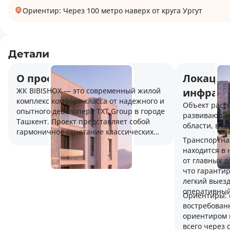
Ориентир: Через 100 метро наверх от круга Ургут
Детали
О проекте
Локация
ЖК BIBISHOX — это современный жилой
инфраст
комплекс комфорт-класса от надежного и
Объект расп
опытного девелопера TXT Group в городе
развивающем
Ташкент. Проект представляет собой
области, в г
гармоничное сочетание классических
Транспортная
традиций домостроения, высокого
находится в
качества материалов и европейских
от главных 
стандартов благоустройства, предлагая
что гаранти
уникальную внутреннюю экосистему для
легкий выез
безопасной семейной жизни и отдыха.
оперативный
Объект возводится известной
Ориентиры: 
строительной компанией, имеющей
востребован
колоссальный многолетний опыт работы
ориентиром 
на рынке Узбекистана, что гарантирует
всего через 