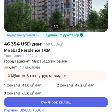
1
/
5
Муддатли тўлов 30 ой
Қурилишга рухсат бор
46 354 USD дан
1 159 USD/м²
Mirabad Residence ТЖМ
Топшириш: 2027, 4 ч.
город Ташкент, Мирабадский район
Қиёт
~ 13 дақиқа
Мўлжал: 5-сон туғруқ мажмуаси
1 хонали
41.0 м² dan
2 хонали
47.2 м² dan
3 хонали
65.0 м² dan
Қўнғироқ қилиш
Қурувчи
DISCUS FLOUR