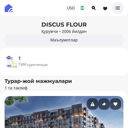
USD
DISCUS FLOUR
Қурувчи
•
2006 йилдан
Маълумотлар
1
ТЖМ қурилмоқда
Турар-жой мажмуалари
1 та таклиф