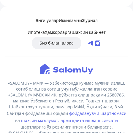
Янги уйлар
Иккиламчи
Журнал
Ипотека
Ҳамкорларга
Шахсий кабинет
Биз билан алоқа
«SALOMUY» МЧЖ — Ўзбекистонда кўчмас мулкни излаш,
сотиб олиш ва сотиш учун мўлжалланган сервис
«SALOMUY» МЧЖ ХИИК, рўйхатга олиш рақами 2580786,
манзил: Ўзбекистон Республикаси, Тошкент шаҳри,
Шайхонтоҳур тумани, олмазор МФЙ, Ўқчи кўчаси, 3 уй.
Сайтдан фойдаланиш орқали
фойдаланувчи шартномаси
ва
шахсий маълумотларни қайта ишлаш сиёсати
шартларига ўз розилигингизни билдирасиз.
© SALOMUY — барча ҳуқуқлар ҳимояланган. salomuy.uz