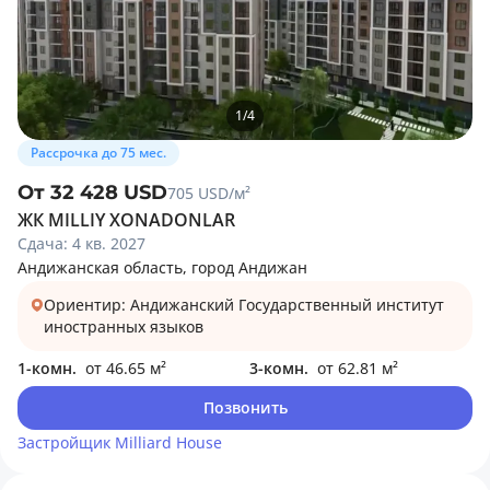
1
/
4
Рассрочка до 75 мес.
От 32 428 USD
705 USD/м²
ЖК MILLIY XONADONLAR
Сдача: 4 кв. 2027
Андижанская область, город Андижан
Ориентир: Андижанский Государственный институт
иностранных языков
1-комн.
от 46.65 м²
3-комн.
от 62.81 м²
Позвонить
Застройщик
Milliard House