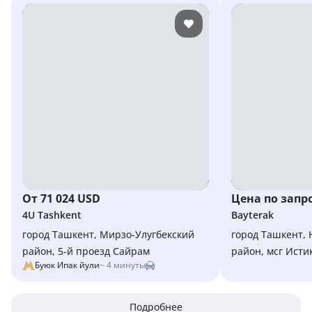
От 71 024 USD
Цена по запр
4U Tashkent
Bayterak
город Ташкент, Мирзо-Улугбекский
город Ташкент,
район, 5-й проезд Сайрам
район, мсг Исти
Буюк Ипак йули
~ 4 минуты
Подробнее