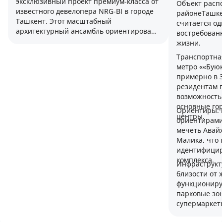
эксклюзивный проект премиум-класса от
Объект расп
известного девелопера NRG-BI в городе
районеТашке
Ташкент. Этот масштабный
считается о
архитектурный ансамбль ориентирован
востребован
на ценителей приватности и высокого
жизни.
статуса, предлагая уникальное
Транспортная
сочетание малоэтажной застройки и
метро ««Буюк
клубной атмосферы в экологически
примерно в 
благоприятной локации столицы.
резидентам 
возможность
основные го
Ориентиры:
центры.
ориентирами
мечеть Авай
Малика, что 
идентифицир
комплекса.
Инфраструкт
близости от 
функциониру
парковые зо
супермаркет