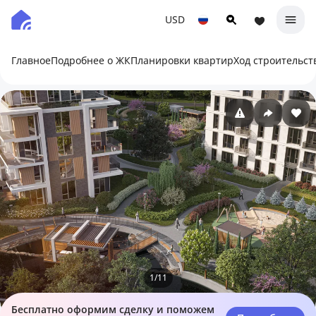
USD
Главное
Подробнее о ЖК
Планировки квартир
Ход строительст
1
/
11
Бесплатно оформим сделку и поможем